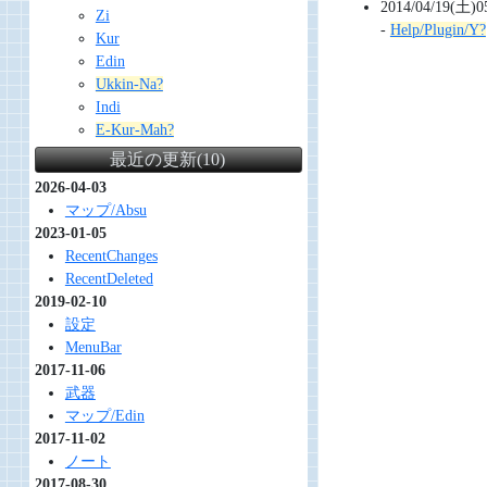
2014/04/19(土)0
Zi
-
Help/Plugin/Y?
Kur
Edin
Ukkin-Na?
Indi
E-Kur-Mah?
最近の更新(10)
2026-04-03
マップ/Absu
2023-01-05
RecentChanges
RecentDeleted
2019-02-10
設定
MenuBar
2017-11-06
武器
マップ/Edin
2017-11-02
ノート
2017-08-30