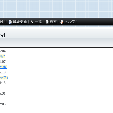
付
最終更新
一覧
検索
ヘルプ
ed
6:04
Na?
1:07
Mah?
5:19
ップ?
3:13
?
5:31
2:05