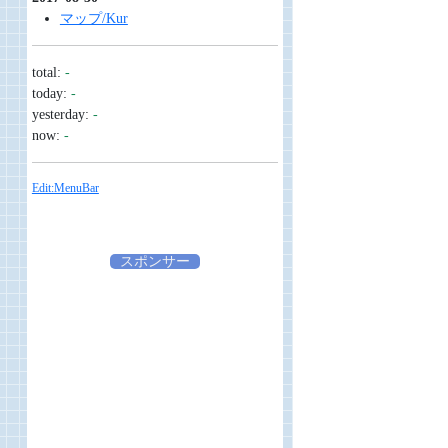
マップ/Kur
total:
-
today:
-
yesterday:
-
now:
-
Edit:MenuBar
スポンサー