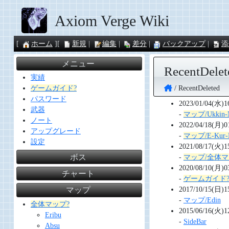
Axiom Verge Wiki
ホーム
新規
編集
差分
バックアップ
添
メニュー
RecentDelet
実績
RecentDeleted
ゲームガイド?
パスワード
2023/01/04(水)1
武器
-
マップ/Ukkin-
ノート
2022/04/18(月)0
アップグレード
-
マップ/E-Kur-
設定
2021/08/17(火)1
ボス
-
マップ/全体マ
2020/08/10(月)0
チャート
-
ゲームガイド
2017/10/15(日)1
マップ
-
マップ/Edin
全体マップ?
2015/06/16(火)1
Eribu
-
SideBar
Absu